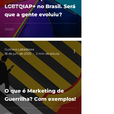
Gabrielle
LGBTQIAP+ no Brasil. Será
Gonçalves
que a gente evoluiu?
Gustavo Labadessa
18 de jun. de 2025
2 min de leitura
O que é Marketing de
Guerrilha? Com exemplos!