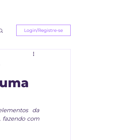
ast
Login/Registre-se
?
 uma
elementos da 
, fazendo com 