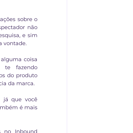
ações sobre o 
pectador não 
squisa, e sim 
a vontade. 
 alguma coisa 
que agrega (seja informação, entretenimento ou diversão), te fazendo 
ios do produto 
ia da marca. 
 já que você 
também é mais 
s no Inbound 