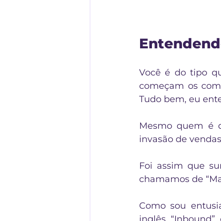
Entendendo
Você é do tipo q
começam os comerc
Tudo bem, eu ent
Mesmo quem é da
invasão de vendas
Foi assim que su
chamamos de “Mar
Como sou entusia
inglês “Inbound” 