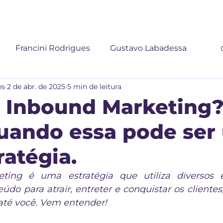
Início
Portfólio
Blog
Podc
Francini Rodrigues
Gustavo Labadessa
es
2 de abr. de 2025
5 min de leitura
 Inbound Marketing
uando essa pode ser
ratégia.
ting é uma estratégia que utiliza diversos 
do para atrair, entreter e conquistar os clientes
até você. Vem entender!