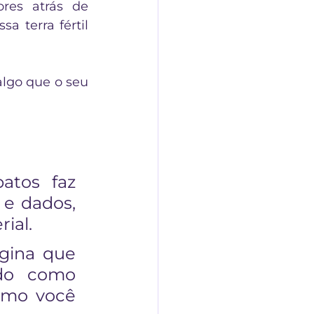
es atrás de 
 terra fértil 
lgo que o seu 
tos faz 
e dados, 
ial.
gina que 
do como 
omo você 