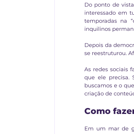
Do ponto de vist
interessado em tu
temporadas na “
inquilinos perman
Depois da democra
se reestruturou. A
As redes sociais 
que ele precisa
buscamos e o que 
criação de conteú
Como faze
Em um mar de gent