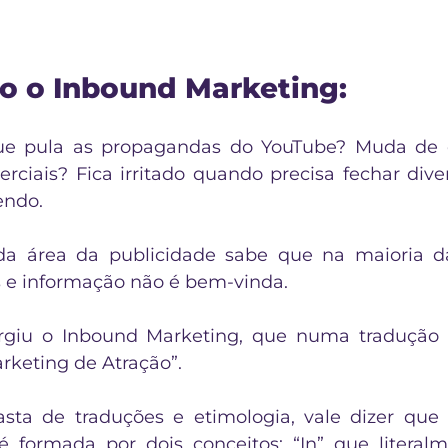
 o Inbound Marketing:
ue pula as propagandas do YouTube? Muda de 
iais? Fica irritado quando precisa fechar dive
endo.
 área da publicidade sabe que na maioria da
 e informação não é bem-vinda.
rgiu o Inbound Marketing, que numa tradução 
keting de Atração”.
sta de traduções e etimologia, vale dizer que 
é formada por dois conceitos: “In” que literalme