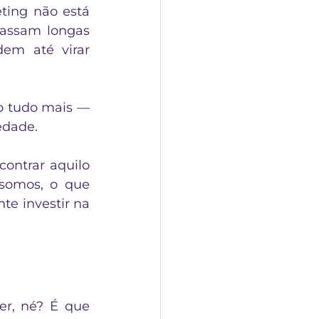
ing não está 
assam longas 
m até virar 
o tudo mais — 
edade. 
ontrar aquilo 
somos, o que 
e investir na 
er, né? É que 