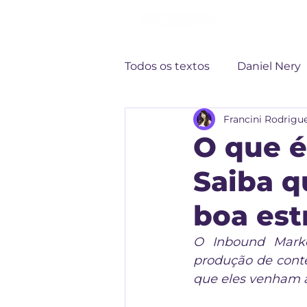
Todos os textos
Daniel Nery
Francini Rodrigu
Gabrielle Gonçalves
O que é
Saiba q
boa est
O Inbound Marke
produção de conteú
que eles venham 