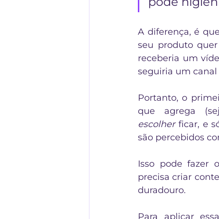
pode higieni
A diferença, é qu
seu produto quer
receberia um víde
seguiria um canal 
Portanto, o prime
escolher
 ficar, e 
são percebidos co
Isso pode fazer 
precisa criar con
duradouro. 
Para aplicar ess