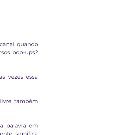
canal quando 
rsos pop-ups? 
s vezes essa 
livre também 
a palavra em 
nte significa 