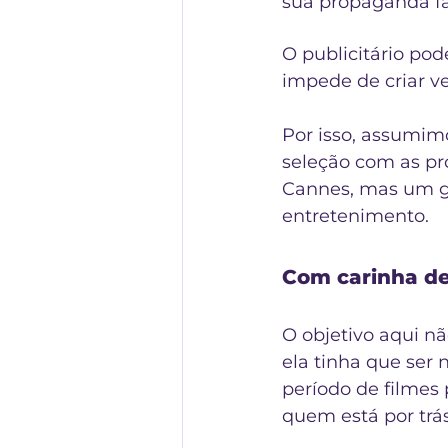
sua propaganda fa
O publicitário po
impede de criar v
Por isso, assumim
seleção com as pr
Cannes, mas um g
entretenimento.
Com carinha de 
O objetivo aqui n
ela tinha que ser 
período de filmes 
quem está por trá