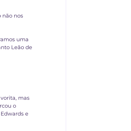
o não nos 
aramos uma 
anto Leão de 
vorita, mas 
rcou o 
 Edwards e 