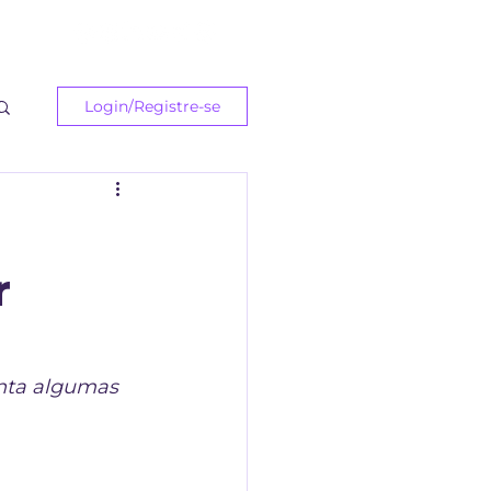
ast
Login/Registre-se
r
onta algumas 