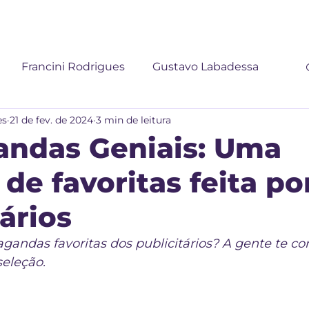
Início
Portfólio
Blog
Podc
Francini Rodrigues
Gustavo Labadessa
es
21 de fev. de 2024
3 min de leitura
andas Geniais: Uma
 de favoritas feita po
tários
gandas favoritas dos publicitários? A gente te c
seleção.