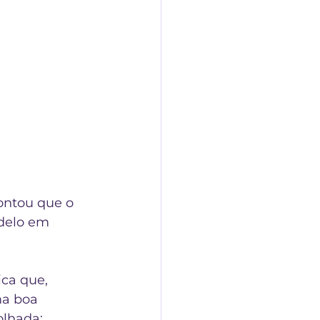
ontou que o 
odelo em 
ca que, 
ma boa 
olhada: