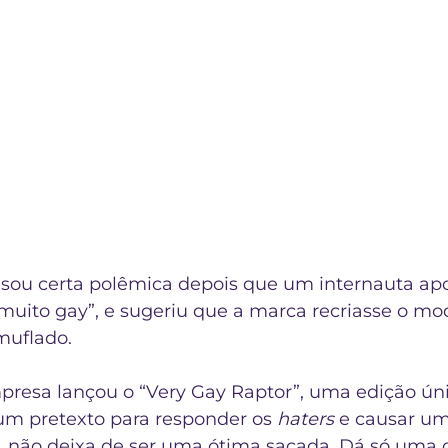
ou certa polêmica depois que um internauta ap
“muito gay”, e sugeriu que a marca recriasse o m
uflado.  
presa lançou o “Very Gay Raptor”, uma edição úni
m pretexto para responder os
 haters
 e causar u
 não deixa de ser uma ótima sacada. Dá só uma 