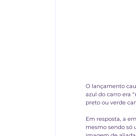
O lançamento caus
azul do carro era 
preto ou verde cam
Em resposta, a em
mesmo sendo só u
imagem de aliada,