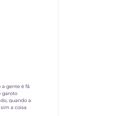
 a gente é fã 
 garoto 
udo, quando a 
sim a coisa 