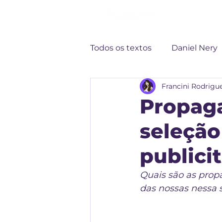
Todos os textos
Daniel Nery
Francini Rodrigu
Gabrielle Gonçalves
Propag
seleção
publici
Quais são as propa
das nossas nessa 