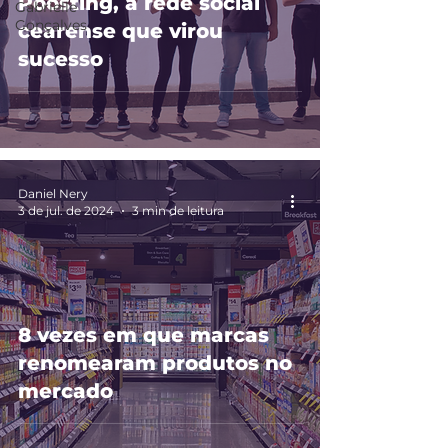
Poosting, a rede social
Gabrielle
Gonçalves
cearense que virou
sucesso
Daniel Nery
3 de jul. de 2024
3 min de leitura
8 vezes em que marcas
renomearam produtos no
mercado