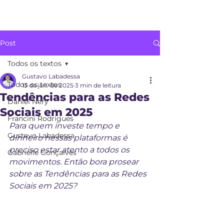
Post
Todos os textos
Gustavo Labadessa
Todos os textos
13 de jan. de 2025
3 min de leitura
Tendências para as Redes
Daniel Nery
Sociais em 2025
Francini Rodrigues
Para quem investe tempo e 
Gustavo Labadessa
dinheiro nessas plataformas é 
preciso estar atento a todos os 
Gabrielle Gonçalves
movimentos. Então bora prosear 
sobre as Tendências para as Redes 
Sociais em 2025?