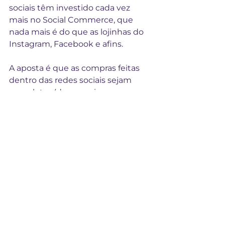
sociais têm investido cada vez 
mais no Social Commerce, que 
nada mais é do que as lojinhas do 
Instagram, Facebook e afins.
A aposta é que as compras feitas 
dentro das redes sociais sejam 
completas (da pesquisa ao 
pagamento) e cada vez mais 
comum.
O TikTok e o Instagram são 
pioneiros nessas funcionalidades, o 
Instagram Shopping já existe há 
algum tempo e o TikTok agora 
permite que produtos sejam 
vendidos em lives. O YouTube 
também não fica atrás e agora 
permite que produtos sejam 