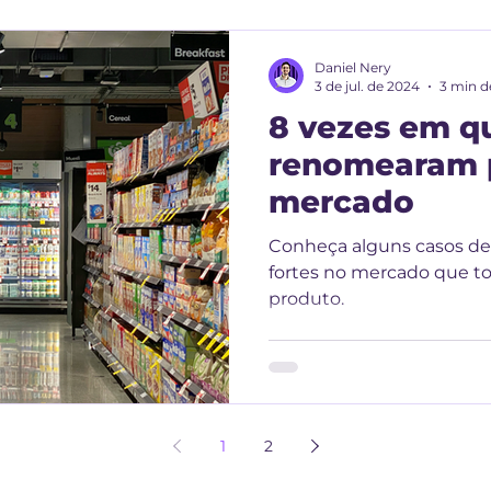
Daniel Nery
3 de jul. de 2024
3 min de
8 vezes em q
renomearam 
mercado
Conheça alguns casos de
fortes no mercado que t
produto.
1
2