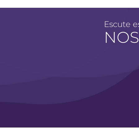
Escute e
NO