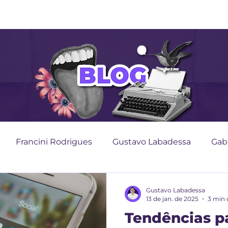
Início
Portfólio
Blog
Podc
Francini Rodrigues
Gustavo Labadessa
Gabr
Gustavo Labadessa
13 de jan. de 2025
3 min 
Tendências p