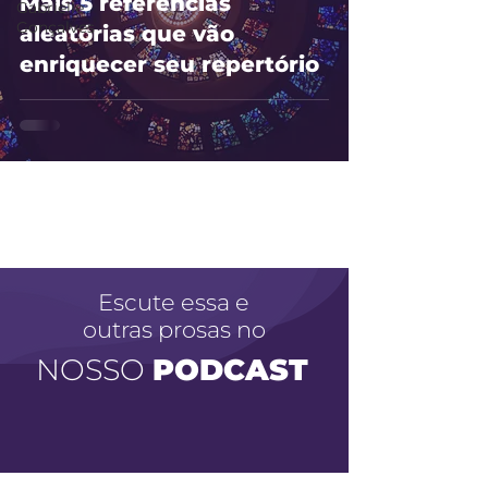
Mais 5 referências
Gabrielle
Gonçalves
aleatórias que vão
enriquecer seu repertório
Escute essa e
outras prosas no
NOSSO
PODCAST