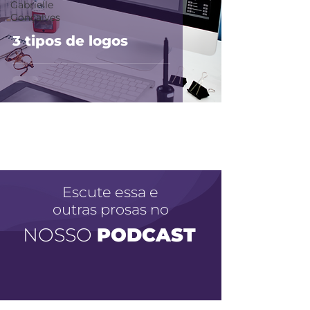
Gabrielle
Gonçalves
3 tipos de logos
Escute essa e
outras prosas no
NOSSO
PODCAST