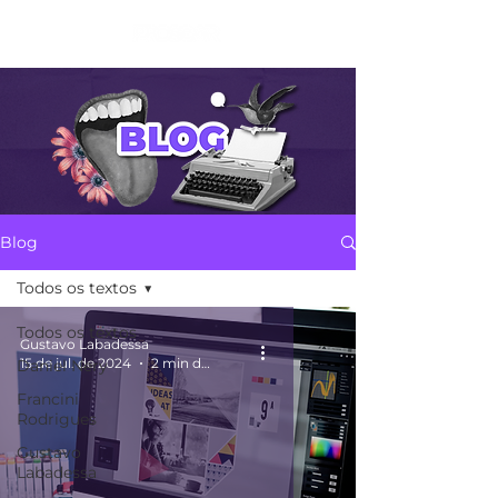
Blog
Todos os textos
Todos os textos
Gustavo Labadessa
15 de jul. de 2024
2 min de leitura
Daniel Nery
Francini
Rodrigues
Gustavo
Labadessa